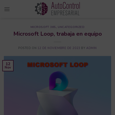
Saltar
al
contenido
MICROSOFT 365
,
UNCATEGORIZED
Microsoft Loop, trabaja en equipo
POSTED ON
12 DE NOVIEMBRE DE 2023
BY
ADMIN
12
Nov