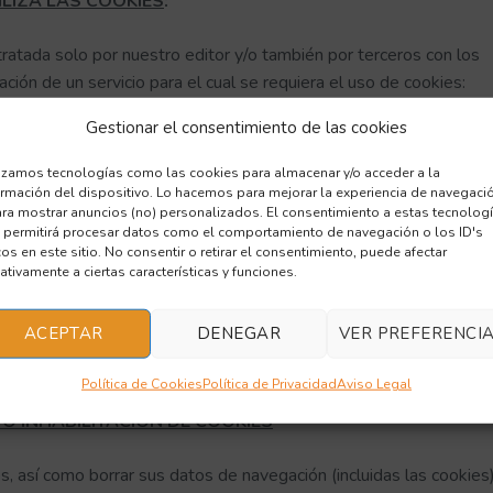
TILIZA LAS COOKIES
:
tratada solo por nuestro editor y/o también por terceros con los
ción de un servicio para el cual se requiera el uso de cookies:
Gestionar el consentimiento de las cookies
 se envían a su equipo desde nuestros propios equipos o dominio
que nos solicita.
lizamos tecnologías como las cookies para almacenar y/o acceder a la
ormación del dispositivo. Lo hacemos para mejorar la experiencia de navegaci
 que se envían a su equipo desde un equipo o dominio que no es
ara mostrar anuncios (no) personalizados. El consentimiento a estas tecnolog
tra entidad colaboradora. Como, por ejemplo, las usadas por rede
 permitirá procesar datos como el comportamiento de navegación o los ID's
cos en este sitio. No consentir o retirar el consentimiento, puede afectar
omo Google Maps, las que permiten cuantificar el número de
ativamente a ciertas características y funciones.
nálisis estadístico de la utilización que hacen los usuarios del
za su navegación en nuestra página web con el fin de mejorar la
ACEPTAR
DENEGAR
VER PREFERENCI
 le ofrecemos.
+ Conoce a los terceros
<link a la política de
Política de Cookies
Política de Privacidad
Aviso Legal
/O INHABILITACIÓN DE COOKIES
, así como borrar sus datos de navegación (incluidas las cookies