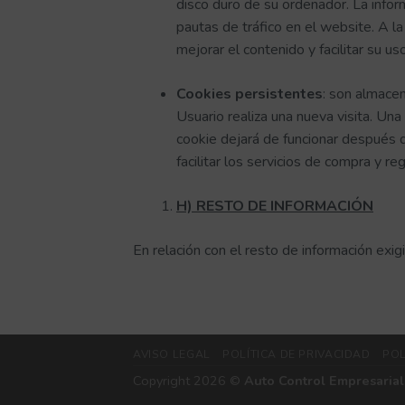
disco duro de su ordenador. La infor
pautas de tráfico en el website. A l
mejorar el contenido y facilitar su uso
Cookies persistentes
: son almacen
Usuario realiza una nueva visita. U
cookie dejará de funcionar después d
facilitar los servicios de compra y reg
H) RESTO DE INFORMACIÓN
En relación con el resto de información exi
AVISO LEGAL
POLÍTICA DE PRIVACIDAD
POL
Copyright 2026 ©
Auto Control Empresarial