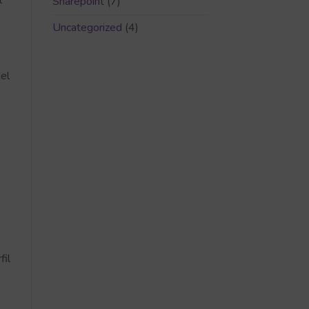
l
Sharepoint
(7)
Uncategorized
(4)
del
fil