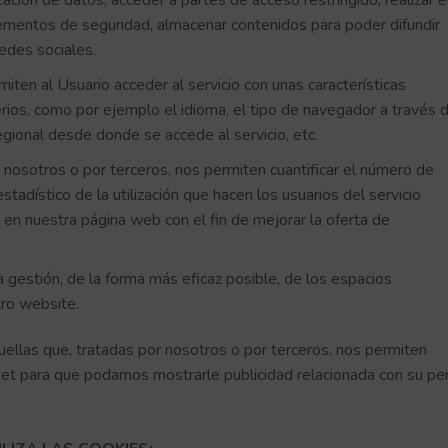
cación de datos, acceder a partes de acceso restringido, realizar e
lementos de seguridad, almacenar contenidos para poder difundir
edes sociales.
ten al Usuario acceder al servicio con unas características
erios, como por ejemplo el idioma, el tipo de navegador a través 
regional desde donde se accede al servicio, etc.
 nosotros o por terceros, nos permiten cuantificar el número de
 estadístico de la utilización que hacen los usuarios del servicio
n en nuestra página web con el fin de mejorar la oferta de
 gestión, de la forma más eficaz posible, de los espacios
tro website.
quellas que, tratadas por nosotros o por terceros, nos permiten
net para que podamos mostrarle publicidad relacionada con su per