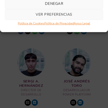
DENEGAR
TONI PARISI
IVAN COLL
VER PREFERENCIAS
CEO | DIGITAL
CEO | BUSINESS
IMPROVEMENTS
INTELLIGENCE
MANAGER
MANAGER
Política de Cookies
Política de Privacidad
Aviso Legal
SERGI A.
JOSÉ ANDRÉS
HERNÁNDEZ
TORO
DIRECTOR DE
DESARROLLADOR
DESARROLLO
POWER PLATFORM