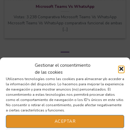
Microsoft Teams Vs WhatsApp
Vistas: 3.238 Comparativa Microsoft Teams Vs WhatsApp
Microsoft Teams Vs WhatsApp comparativa funcional de ambas
[...]
Gestionar el consentimiento
de las cookies
CONÓCENOS
Utilizamos tecnologías como las cookies para almacenar y/o acceder a
EQUIPO ACEM
la información del dispositivo. Lo hacemos para mejorar la experiencia
de navegación y para mostrar anuncios (no) personalizados. El
consentimiento a estas tecnologías nos permitirá procesar datos
como el comportamiento de navegación o los ID's únicos en este sitio.
No consentir o retirar el consentimiento, puede afectar negativamente
a ciertas características y funciones.
ACEPTAR