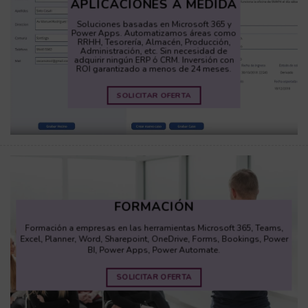
APLICACIONES A MEDIDA
Soluciones basadas en Microsoft 365 y
Power Apps. Automatizamos áreas como
RRHH, Tesorería, Almacén, Producción,
Administración, etc. Sin necesidad de
adquirir ningún ERP ó CRM. Inversión con
ROI garantizado a menos de 24 meses.
SOLICITAR OFERTA
FORMACIÓN
Formación
a
empresas
en
las
herramientas
Microsoft 365, Teams,
Excel, Planner, Word,
Sharepoint
, OneDrive, Forms, Bookings, Power
BI, Power Apps, Power Automate.
SOLICITAR OFERTA