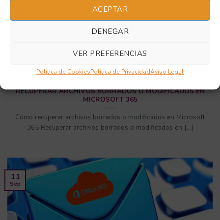
ACEPTAR
DENEGAR
VER PREFERENCIAS
Política de Cookies
Política de Privacidad
Aviso Legal
RECUPERAR ARCHIVOS BORRADOS O MODIFICADOS EN
MICROSOFT 365
Cómo recuperar archivos borrados o modificados en Microsoft
365 Recuperar archivos borrados o modificados en [...]
11
Sep