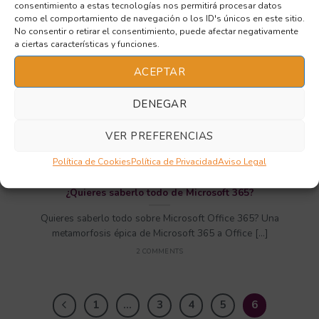
consentimiento a estas tecnologías nos permitirá procesar datos
como el comportamiento de navegación o los ID's únicos en este sitio.
No consentir o retirar el consentimiento, puede afectar negativamente
12
a ciertas características y funciones.
Nov
ACEPTAR
DENEGAR
VER PREFERENCIAS
Política de Cookies
Política de Privacidad
Aviso Legal
¿Quieres saberlo todo de Microsoft 365?
Quieres saberlo todo sobre Microsoft Office 365? Una
metamorfosis épica de Microsoft 365 a Office [...]
2 COMMENTS
1
…
3
4
5
6