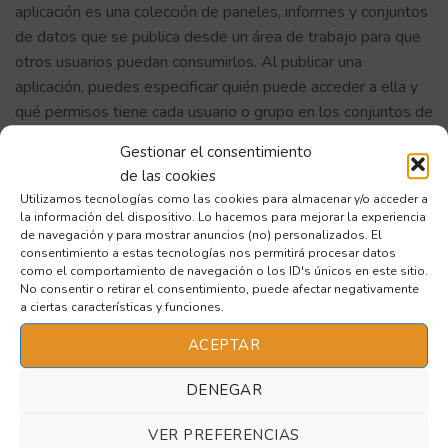
aplicación es una colección de paneles, informes y conjuntos
de datos que se publica desde un área de trabajo para que
otros usuarios puedan consumirlos. Al publicar una
aplicación, puedes especificar quién puede acceder a ella y
qué permisos tiene cada usuario o grupo en los conjuntos de
datos incluidos en la aplicación. Los permisos concedidos a
Gestionar el consentimiento
través de una aplicación no se pueden modificar
de las cookies
directamente desde la página de administración de
Utilizamos tecnologías como las cookies para almacenar y/o acceder a
permisos del conjunto de datos; debe quitarlos primero de
la información del dispositivo. Lo hacemos para mejorar la experiencia
la configuración de la aplicación.
de navegación y para mostrar anuncios (no) personalizados. El
consentimiento a estas tecnologías nos permitirá procesar datos
como el comportamiento de navegación o los ID's únicos en este sitio.
Los permisos concedidos a través de una aplicación se
No consentir o retirar el consentimiento, puede afectar negativamente
indican mediante la palabra “App” seguida de los permisos
a ciertas características y funciones.
entre paréntesis en la pestaña Acceso directo de la página
ACEPTAR
de administración de permisos del conjunto de datos. Por
ejemplo, si ves “App (Leer, Compilar)” significa que el
DENEGAR
usuario o grupo tiene permisos de lectura y compilación en
el conjunto de datos a través de la aplicación.
VER PREFERENCIAS