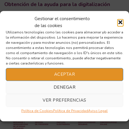
Obtención de la ayuda para la digitalización
Tras comprobar que la empresa cumple con los anteriores
Gestionar el consentimiento
requisitos, se procede a la asignación de un bono digital.
de las cookies
Este establecerá la cantidad económica destinada a las
Utilizamos tecnologías como las cookies para almacenar y/o acceder a
ayudas para digitalización. Hay
10 categorías
para las que
la información del dispositivo. Lo hacemos para mejorar la experiencia
puede utilizarse la subvención.
de navegación y para mostrar anuncios (no) personalizados. El
consentimiento a estas tecnologías nos permitirá procesar datos
como el comportamiento de navegación o los ID's únicos en este sitio.
No consentir o retirar el consentimiento, puede afectar negativamente
a ciertas características y funciones.
ACEPTAR
DENEGAR
VER PREFERENCIAS
Política de Cookies
Política de Privacidad
Aviso Legal